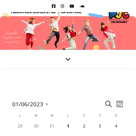
Reche
Nav
01/06/2023
Recherche
Mois
Sélectionnez
de
Calendrier
L
M
M
J
V
S
D
et
une
0
0
0
0
0
0
0
29
30
31
1
2
3
4
date.
vue
de
naviga
évènement,
évènement,
évènement,
évènement,
évènement,
évènement,
évènement